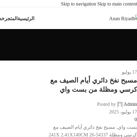
Skip to navigation
Skip to main content
الرئيسية
المتجر
خد
17
يوليو
مسبح نفخ دائري أيام الصيف مع
كرسي ومظلة من بست واي
Posted by
Admin
17 يوليو، 2025
0
بست واي, مسبح نفخ دائري أيام الصيف مع
كرسى ومظلة 241X 2.41X140CM 26-54337