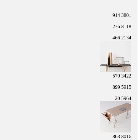
914
3801
276
8118
466
2134
579
3422
899
5915
20
5964
863
8016