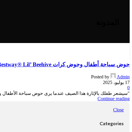
المدونة
حوض سباحة أطفال وحوض كرات Bestway® Lil’ Beehive™
Posted by
Admin
17 يوليو، 2025
0
"سيشعر طفلك بالإثارة هذا الصيف عندما يرى حوض سباحة الأطفال وحفرة الكرات من Bestway® Lil' Beehive™! تتميز هذه 
Continue reading
Close
Categories